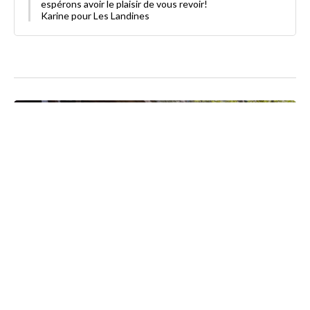
espérons avoir le plaisir de vous revoir!
Karine pour Les Landines
Ce bon cadeau est vendu par
Les Landines Cabanes et Spa
Les Landines Cabanes et Spa
2470 Route des Tuileries Lieu-dit Jeantic
33113 Origne
0695053018