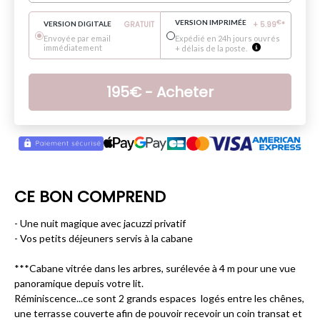
VERSION IMPRIMÉE
€
VERSION DIGITALE
GRATUIT
+
5.99
*
Envoyée par email
Expédié en 24h jours ouvrés
immédiatement
+ délais de la poste.
195
€
- Acheter
CE BON COMPREND
- Une nuit magique avec jacuzzi privatif
- Vos petits déjeuners servis à la cabane
***Cabane vitrée dans les arbres, surélevée à 4 m pour une vue
panoramique depuis votre lit.
Réminiscence...ce sont 2 grands espaces logés entre les chênes,
une terrasse couverte afin de pouvoir recevoir un coin transat et