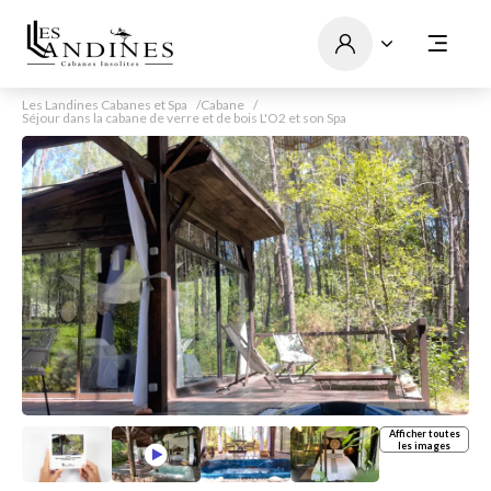
Les Landines Cabanes et Spa
Cabane
Séjour dans la cabane de verre et de bois L'O2 et son Spa
Afficher toutes
les images