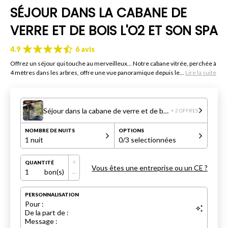
SÉJOUR DANS LA CABANE DE
VERRE ET DE BOIS L'O2 ET SON SPA
4.9
6 avis
Offrez un séjour qui touche au merveilleux… Notre cabane vitrée, perchée à
4 mètres dans les arbres, offre une vue panoramique depuis le...
Lire la suite
Séjour dans la cabane de verre et de bois L'O2 et son Spa
+ 2 OFFRES
NOMBRE DE NUITS
OPTIONS
1 nuit
0
/3 selectionnées
QUANTITÉ
Vous êtes une entreprise ou un CE ?
1
bon(s)
PERSONNALISATION
Pour :
De la part de :
Message :